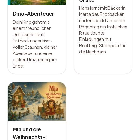
Hans lernt mit Bäckerin
Dino-Abenteuer
Marta das Brotbacken
und entdeckt an einem
Dein Kind geht mit
Regentag ein fröhliches
einem freundlichen
Ritual: bunte
Dinosaurier auf
Einladungen mit
Entdeckungsreise -
Brotteig-Stempeln für
voller Staunen, kleiner
die Nachbarn.
Abenteuer und einer
dicken Umarmung am
Ende.
Mia und die
Weihnachts-