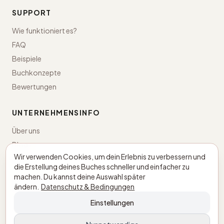
SUPPORT
Wie funktioniert es?
FAQ
Beispiele
Buchkonzepte
Bewertungen
UNTERNEHMENSINFO
Über uns
Blog
Wir verwenden Cookies, um dein Erlebnis zu verbessern und
Kontakt
die Erstellung deines Buches schneller und einfacher zu
machen. Du kannst deine Auswahl später
Niederlande · KvK 98043498
ändern.
Datenschutz & Bedingungen
BTW NL005305897B03
Einstellungen