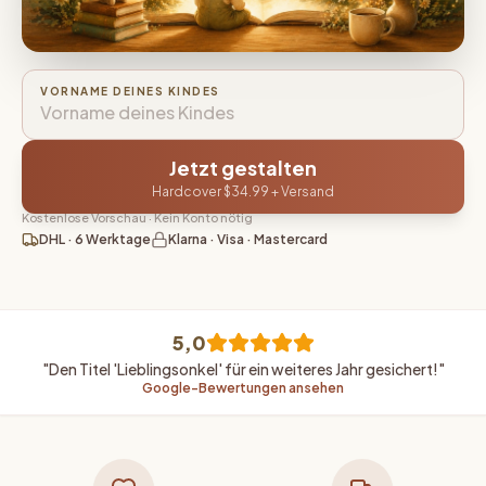
VORNAME DEINES KINDES
Jetzt gestalten
Hardcover
$34.99
+ Versand
Kostenlose Vorschau · Kein Konto nötig
DHL · 6 Werktage
Klarna · Visa · Mastercard
5,0
"Den Titel 'Lieblingsonkel' für ein weiteres Jahr gesichert!"
Google-Bewertungen ansehen