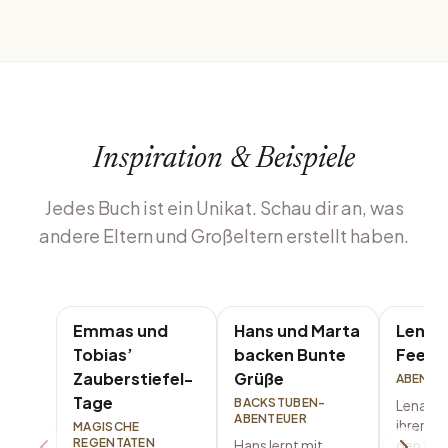
Inspiration & Beispiele
Jedes Buch ist ein Unikat. Schau dir an, was
andere Eltern und Großeltern erstellt haben.
Emmas und
Hans und Marta
Lena u
Tobias’
backen Bunte
Feenp
Zauberstiefel-
Grüße
ABENTE
Tage
BACKSTUBEN-
Lena wa
ABENTEUER
ihrer O
MAGISCHE
REGENTATEN
Hans lernt mit
den Sch