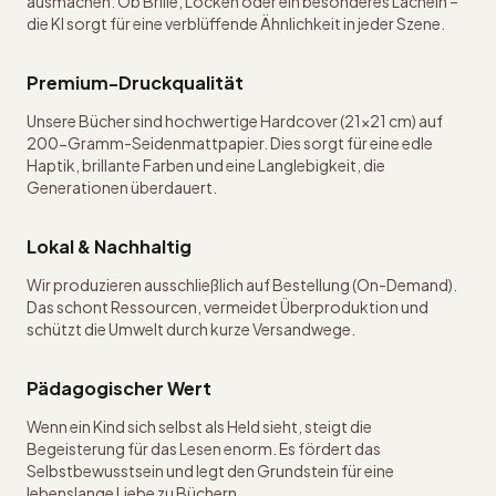
ausmachen. Ob Brille, Locken oder ein besonderes Lächeln –
die KI sorgt für eine verblüffende Ähnlichkeit in jeder Szene.
Premium-Druckqualität
Unsere Bücher sind hochwertige Hardcover (21x21 cm) auf
200-Gramm-Seidenmattpapier. Dies sorgt für eine edle
Haptik, brillante Farben und eine Langlebigkeit, die
Generationen überdauert.
Lokal & Nachhaltig
Wir produzieren ausschließlich auf Bestellung (On-Demand).
Das schont Ressourcen, vermeidet Überproduktion und
schützt die Umwelt durch kurze Versandwege.
Pädagogischer Wert
Wenn ein Kind sich selbst als Held sieht, steigt die
Begeisterung für das Lesen enorm. Es fördert das
Selbstbewusstsein und legt den Grundstein für eine
lebenslange Liebe zu Büchern.