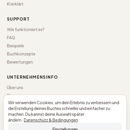
KI erklärt
SUPPORT
Wie funktioniert es?
FAQ
Beispiele
Buchkonzepte
Bewertungen
UNTERNEHMENSINFO
Über uns
Blog
Wir verwenden Cookies, um dein Erlebnis zu verbessern und
Kontakt
die Erstellung deines Buches schneller und einfacher zu
machen. Du kannst deine Auswahl später
Niederlande · KvK 98043498
ändern.
Datenschutz & Bedingungen
BTW NL005305897B03
Einstellungen