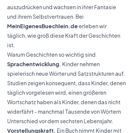
auszudrücken und wachsen in ihrer Fantasie
und ihrem Selbstvertrauen. Bei
MeinEigenesBuechlein.de
erleben wir
täglich, wie groß diese Kraft der Geschichten
ist.
Warum Geschichten so wichtig sind
Sprachentwicklung.
Kinder nehmen
spielerisch neue Wörter und Satzstrukturen auf.
Studien zeigen konsequent, dass Kinder, denen
täglich vorgelesen wird, einen größeren
Wortschatz haben als Kinder, denen das nicht
widerfährt - manchmal Tausende von Wörtern
Unterschied vor dem sechsten Lebensjahr.
Vorstellungskraft.
Ein Buch nimmt Kinder mit