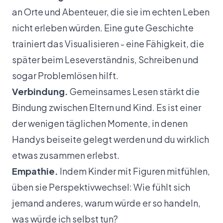
an Orte und Abenteuer, die sie im echten Leben
nicht erleben würden. Eine gute Geschichte
trainiert das Visualisieren - eine Fähigkeit, die
später beim Leseverständnis, Schreiben und
sogar Problemlösen hilft.
Verbindung.
Gemeinsames Lesen stärkt die
Bindung zwischen Eltern und Kind. Es ist einer
der wenigen täglichen Momente, in denen
Handys beiseite gelegt werden und du wirklich
etwas zusammen erlebst.
Empathie.
Indem Kinder mit Figuren mitfühlen,
üben sie Perspektivwechsel: Wie fühlt sich
jemand anderes, warum würde er so handeln,
was würde ich selbst tun?