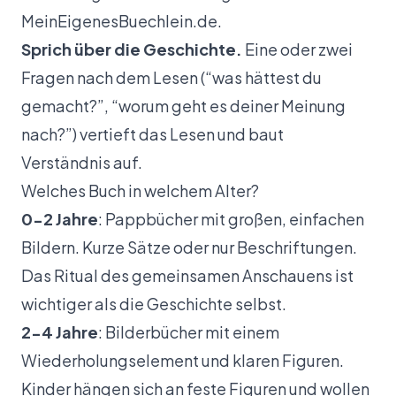
MeinEigenesBuechlein.de
.
Sprich über die Geschichte.
Eine oder zwei
Fragen nach dem Lesen (“was hättest du
gemacht?”, “worum geht es deiner Meinung
nach?”) vertieft das Lesen und baut
Verständnis auf.
Welches Buch in welchem Alter?
0-2 Jahre
: Pappbücher mit großen, einfachen
Bildern. Kurze Sätze oder nur Beschriftungen.
Das Ritual des gemeinsamen Anschauens ist
wichtiger als die Geschichte selbst.
2-4 Jahre
: Bilderbücher mit einem
Wiederholungselement und klaren Figuren.
Kinder hängen sich an feste Figuren und wollen