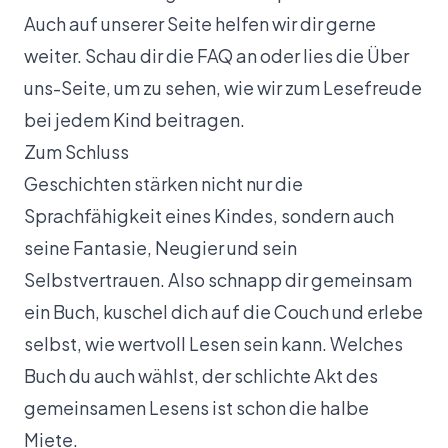
Auch auf unserer Seite helfen wir dir gerne
weiter. Schau dir die
FAQ
an oder lies die
Über
uns
-Seite, um zu sehen, wie wir zum Lesefreude
bei jedem Kind beitragen.
Zum Schluss
Geschichten stärken nicht nur die
Sprachfähigkeit eines Kindes, sondern auch
seine Fantasie, Neugier und sein
Selbstvertrauen. Also schnapp dir gemeinsam
ein Buch, kuschel dich auf die Couch und erlebe
selbst, wie wertvoll Lesen sein kann. Welches
Buch du auch wählst, der schlichte Akt des
gemeinsamen Lesens ist schon die halbe
Miete.