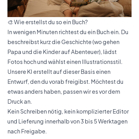
🎨 Wie erstellst du so ein Buch?
In wenigen Minuten richtest du ein Buch ein. Du
beschreibst kurz die Geschichte (wo gehen
Papa und die Kinder auf Abenteuer), lädst
Fotos hoch und wählst einen Illustrationsstil.
Unsere KI erstellt auf dieser Basis einen
Entwurf, den du vorab freigibst. Möchtest du
etwas anders haben, passen wir es vor dem
Druck an.
Kein Schreiben nötig, kein komplizierter Editor
und Lieferung innerhalb von 3 bis 5 Werktagen
nach Freigabe.