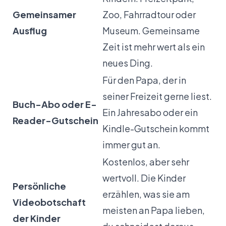
Gemeinsamer
Zoo, Fahrradtour oder
Ausflug
Museum. Gemeinsame
Zeit ist mehr wert als ein
neues Ding.
Für den Papa, der in
seiner Freizeit gerne liest.
Buch-Abo oder E-
Ein Jahresabo oder ein
Reader-Gutschein
Kindle-Gutschein kommt
immer gut an.
Kostenlos, aber sehr
wertvoll. Die Kinder
Persönliche
erzählen, was sie am
Videobotschaft
meisten an Papa lieben,
der Kinder