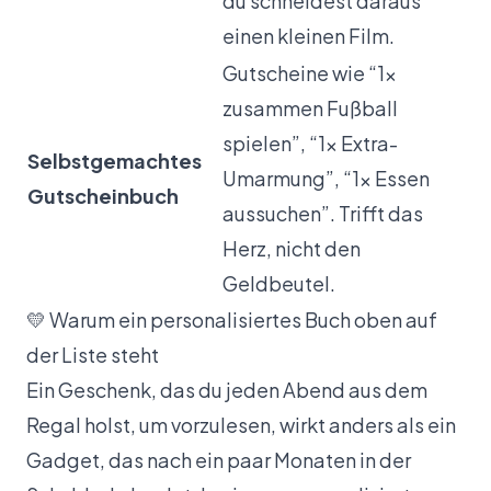
du schneidest daraus
einen kleinen Film.
Gutscheine wie “1×
zusammen Fußball
spielen”, “1× Extra-
Selbstgemachtes
Umarmung”, “1× Essen
Gutscheinbuch
aussuchen”. Trifft das
Herz, nicht den
Geldbeutel.
💛 Warum ein personalisiertes Buch oben auf
der Liste steht
Ein Geschenk, das du jeden Abend aus dem
Regal holst, um vorzulesen, wirkt anders als ein
Gadget, das nach ein paar Monaten in der