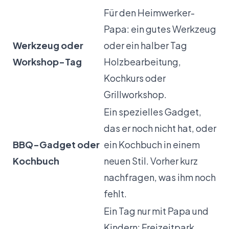
Für den Heimwerker-
Papa: ein gutes Werkzeug
Werkzeug oder
oder ein halber Tag
Workshop-Tag
Holzbearbeitung,
Kochkurs oder
Grillworkshop.
Ein spezielles Gadget,
das er noch nicht hat, oder
BBQ-Gadget oder
ein Kochbuch in einem
Kochbuch
neuen Stil. Vorher kurz
nachfragen, was ihm noch
fehlt.
Ein Tag nur mit Papa und
Kindern: Freizeitpark,