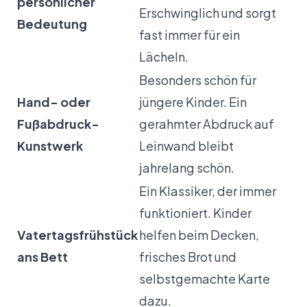
persönlicher
Erschwinglich und sorgt
Bedeutung
fast immer für ein
Lächeln.
Besonders schön für
Hand- oder
jüngere Kinder. Ein
Fußabdruck-
gerahmter Abdruck auf
Kunstwerk
Leinwand bleibt
jahrelang schön.
Ein Klassiker, der immer
funktioniert. Kinder
Vatertagsfrühstück
helfen beim Decken,
ans Bett
frisches Brot und
selbstgemachte Karte
dazu.